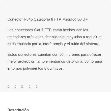
8
FTP
Metálico
Conector RJ45 Categoría 8 FTP Metálico 50 U»
50
U"
Los conectores Cat-7 FTP están hechos con los
cantidad
estándares más altos de calidad que ayudan a reducir el
ruido causado por la interferencia y el ruido del sistema.
Estos conectores cuentan con 50 micrones para ofrecer
mejor protección tanto en entornos de oficina, como para
entornos polvorientos o químicos.
Descripción