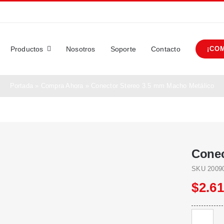
Productos
Nosotros
Soporte
Contacto
¡CO
Portada
»
Compra Ahora
»
Conector Stereo 3.5 mm Macho Metálico
Conec
SKU
2009
$
2.6
Conector