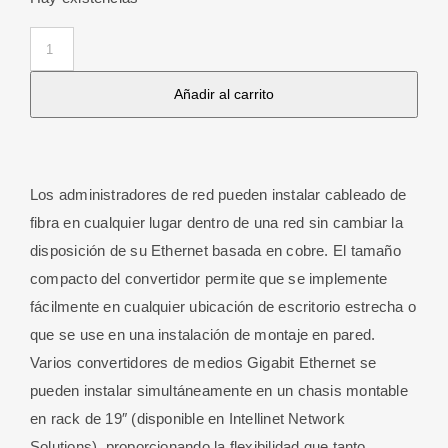
Convertidor
de
Añadir al carrito
Medios
Gigabit
Base-
T
Los administradores de red pueden instalar cableado de
a
fibra en cualquier lugar dentro de una red sin cambiar la
1000
disposición de su Ethernet basada en cobre. El tamaño
Base-
compacto del convertidor permite que se implemente
SX
fácilmente en cualquier ubicación de escritorio estrecha o
(SC)
que se use en una instalación de montaje en pared.
Multi-
Varios convertidores de medios Gigabit Ethernet se
Modo,
pueden instalar simultáneamente en un chasis montable
550
en rack de 19″ (disponible en Intellinet Network
m
Solutions), proporcionando la flexibilidad que tanto