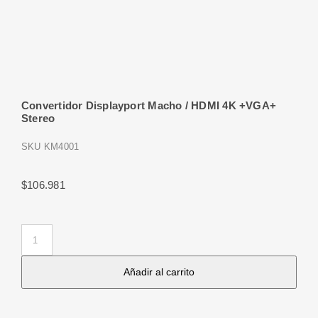
Convertidor Displayport Macho / HDMI 4K +VGA+
Stereo
SKU
KM4001
$
106.981
Convertidor
Displayport
Añadir al carrito
Macho
/
HDMI