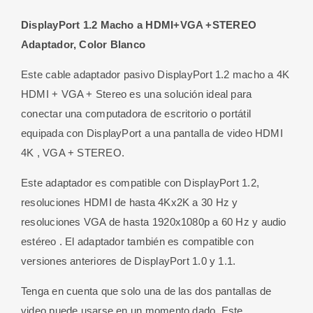
4K
DisplayPort 1.2 Macho a HDMI+VGA +STEREO
+VGA+
Adaptador, Color Blanco
Stereo
cantidad
Este cable adaptador pasivo DisplayPort 1.2 macho a 4K
HDMI + VGA + Stereo es una solución ideal para
conectar una computadora de escritorio o portátil
equipada con DisplayPort a una pantalla de video HDMI
4K , VGA + STEREO.
Este adaptador es compatible con DisplayPort 1.2,
resoluciones HDMI de hasta 4Kx2K a 30 Hz y
resoluciones VGA de hasta 1920x1080p a 60 Hz y audio
estéreo . El adaptador también es compatible con
versiones anteriores de DisplayPort 1.0 y 1.1.
Tenga en cuenta que solo una de las dos pantallas de
video puede usarse en un momento dado. Este