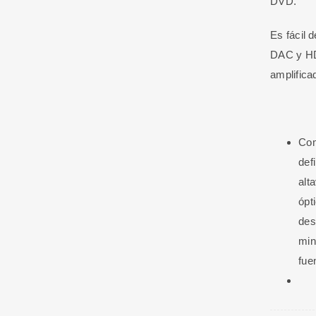
DVD.
Es
fácil 
DAC y HDM
amplifica
Com
def
alt
ópt
des
min
fue