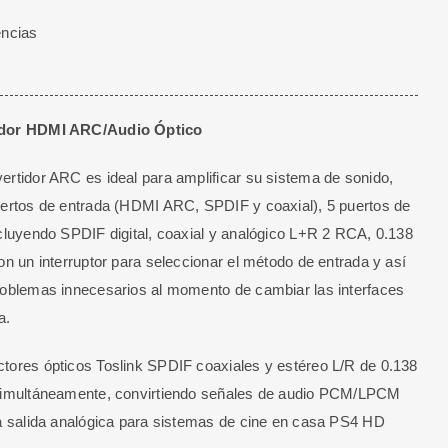
encias
dor HDMI ARC/Audio Óptico
ertidor ARC es ideal para amplificar su sistema de sonido,
uertos de entrada (HDMI ARC, SPDIF y coaxial), 5 puertos de
ncluyendo SPDIF digital, coaxial y analógico L+R 2 RCA, 0.138
on un i
nterruptor para seleccionar el método de entrada y así
roblemas innecesarios al momento de cambiar las interfaces
a.
tores ópticos Toslink SPDIF coaxiales y estéreo L/R de 0.138
 simultáneamente, convirtiendo señales de audio PCM/LPCM
 a salida analógica para sistemas de cine en casa PS4 HD