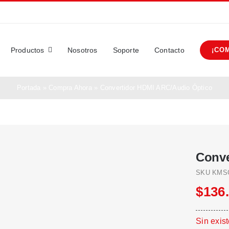
Productos
Nosotros
Soporte
Contacto
¡CO
Portada
»
Compra Ahora
»
Convertidor HDMI ARC/Audio Óptico
Conve
SKU
KMS
$
136
Sin exis