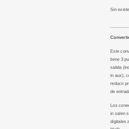
Sin exist
Converti
Este conv
tiene 3 p
salida (i
in aux), c
reducir p
de entrad
Los conec
in salen
digitales