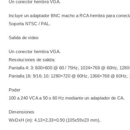
Un conector hembra VGA.
Incluye un adaptador BNC macho a RCA hembra para conecta
Soporta NTSC / PAL.
Salida de video
Un conector hembra VGA.
Resoluciones de salida:
Pantalla 4: 3: 800×600 @ 60 / 75Hz, 1024×768 @ 60Hz, 12
Pantalla 16: 9/16: 10: 1280×720 @ 60Hz, 1366×768 @ 60H
Poder
100 a 240 VCA a 50 o 60 Hz mediante un adaptador de CA.
Dimensiones
WxDxH (in): 4.13×2.33×0.90 (105x59x23 mm).