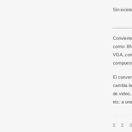
Sin exist
Conviert
como: BN
VGA, com
compuest
El conve
cambia la
de video,
etc. a un