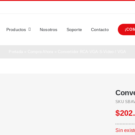
Productos
Nosotros
Soporte
Contacto
¡CO
Portada
»
Compra Ahora
»
Convertidor RCA-VGA-S-Video / VGA
Conve
SKU
SBA
$
202
Sin exis