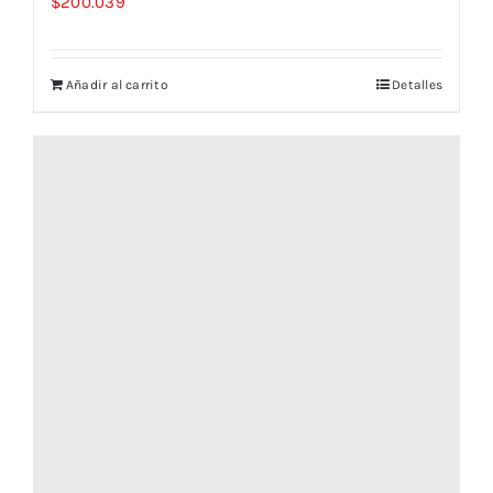
$
200.039
Añadir al carrito
Detalles