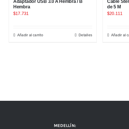
Adaptador USB 3.0 A Hembra / B
Cable Ste
Hembra
de 5 M
$
17.731
$
20.111
Añadir al carrito
Detalles
Añadir al c
MEDELLÍN: