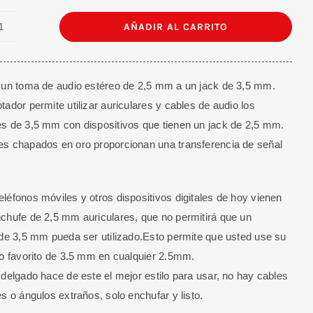
AÑADIR AL CARRITO
Convertidor
Tristereo
3.5
 un toma de audio estéreo de 2,5 mm a un jack de 3,5 mm.
mm
tador permite utilizar auriculares y cables de audio los
Hembra
s de 3,5 mm con dispositivos que tienen un jack de 2,5 mm.
2.5
s chapados en oro proporcionan una transferencia de señal
Macho
cantidad
léfonos móviles y otros dispositivos digitales de hoy vienen
chufe de 2,5 mm auriculares, que no permitirá que un
 de 3,5 mm pueda ser utilizado.Esto permite que usted use su
vo favorito de 3.5 mm en cualquier 2.5mm.
 delgado hace de este el mejor estilo para usar, no hay cables
es o ángulos extraños, solo enchufar y listo.