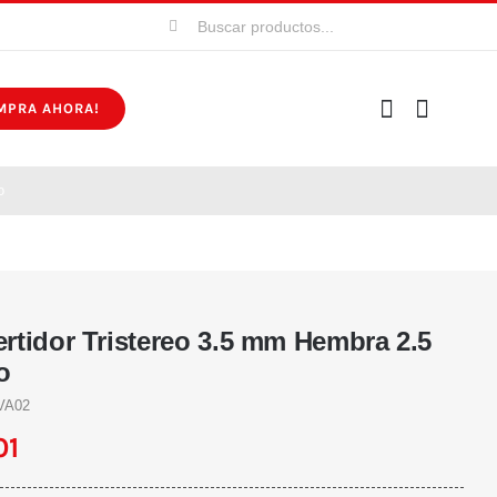
Buscar:
MPRA AHORA!
o
rtidor Tristereo 3.5 mm Hembra 2.5
o
VA02
01