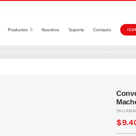
Productos
Nosotros
Soporte
Contacto
¡CO
Portada
»
Compra Ahora
»
Convertidor Tristereo 3.5 mm Hembra 2.5 Mach
Conve
Mach
SKU
KMA
$
9.4