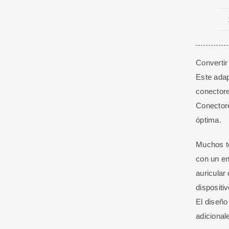
Convertir
Este adap
conectore
Conectore
óptima.
Muchos te
con un en
auricular
dispositi
El diseño
adicional