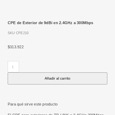
CPE de Exterior de 9dBi en 2.4GHz a 300Mbps
SKU
CPE210
$
313.922
CPE
de
Añadir al carrito
Exterior
de
9dBi
en
Para qué sirve este producto
2.4GHz
a