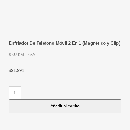
Enfriador De Teléfono Móvil 2 En 1 (Magnético y Clip)
SKU
KMTL05A
$
81.991
Enfriador
De
Añadir al carrito
Teléfono
Móvil
2