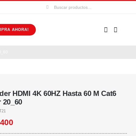
Buscar:
MPRA AHORA!
0_60
der HDMI 4K 60HZ Hasta 60 M Cat6
r 20_60
T21
.400