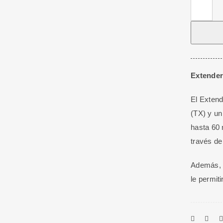
Extender
HDMI
4K
60HZ
Hasta
60
Extender
M
El Extend
Cat6
(TX) y un
Con
hasta 60 
Ir
través de
20_60
cantidad
Además, s
le permiti