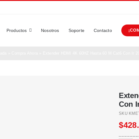
Productos
Nosotros
Soporte
Contacto
¡CO
tada
»
Compra Ahora
»
Extender HDMI 4K 60HZ Hasta 60 M Cat6 Con Ir 2
Exten
Con I
SKU
KME
$
428