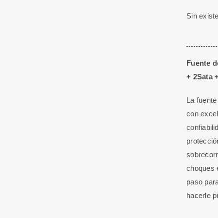
Sin exist
Fuente d
+ 2Sata +
La fuente
con excel
confiabil
protecció
sobrecorr
choques e
paso para
hacerle p