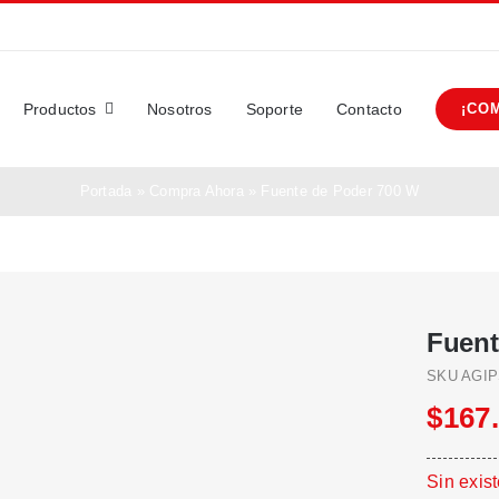
Productos
Nosotros
Soporte
Contacto
¡CO
Portada
»
Compra Ahora
»
Fuente de Poder 700 W
Fuent
SKU
AGIP
$
167
Sin exis