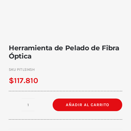
Herramienta de Pelado de Fibra
Óptica
SKU
PITLS145H
$
117.810
AÑADIR AL CARRITO
Herramienta
de
Pelado