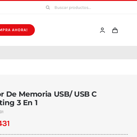
Buscar:
MPRA AHORA!
1
or De Memoria USB/ USB C
ting 3 En 1
01
431