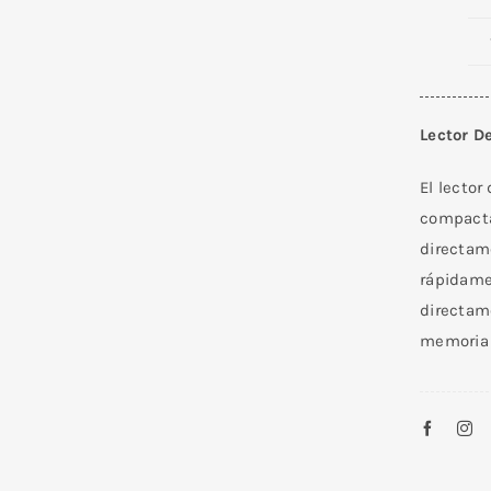
Lector D
El lector
compacta
directam
rápidamen
directame
memoria e