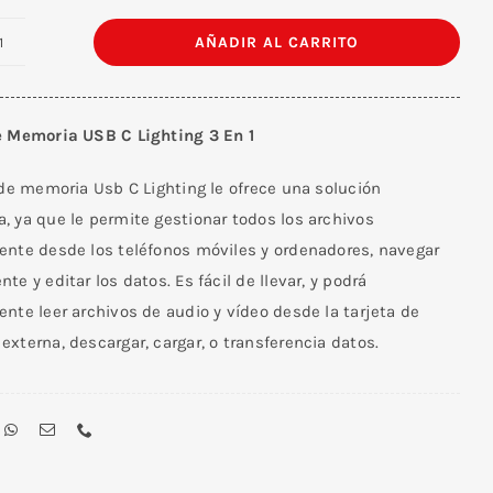
AÑADIR AL CARRITO
Lector
De
Memoria
e Memoria USB C Lighting 3 En 1
USB/
USB
 de memoria Usb C Lighting le ofrece una solución
C
, ya que le permite gestionar todos los archivos
/Lighting
ente desde los teléfonos móviles y ordenadores, navegar
3
te y editar los datos. Es fácil de llevar, y podrá
En
nte leer archivos de audio y vídeo desde la tarjeta de
1
xterna, descargar, cargar, o transferencia datos.
cantidad