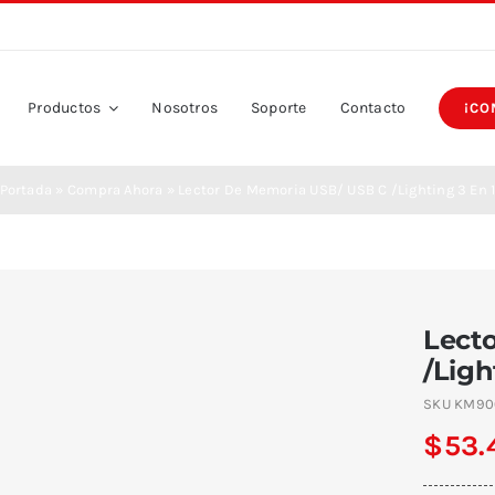
Productos
Nosotros
Soporte
Contacto
¡CO
Portada
»
Compra Ahora
»
Lector De Memoria USB/ USB C /Lighting 3 En 
Lect
/Ligh
SKU
KM90
$
53.