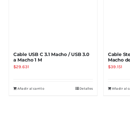
Cable USB C 3.1 Macho / USB 3.0
Cable St
a Macho 1 M
Macho de
$
29.631
$
39.151
Añadir al carrito
Detalles
Añadir al c