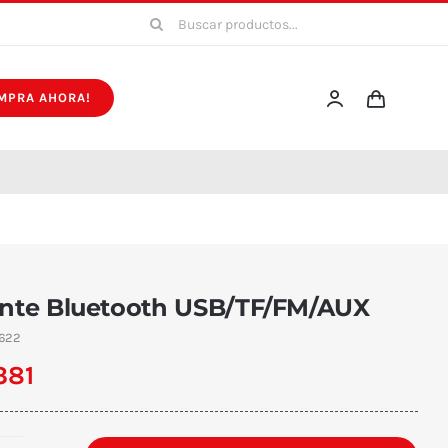
Buscar:
MPRA AHORA!
ante Bluetooth USB/TF/FM/AUX
622
381