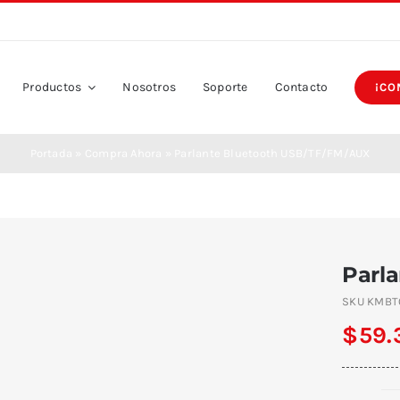
Productos
Nosotros
Soporte
Contacto
¡CO
Portada
»
Compra Ahora
»
Parlante Bluetooth USB/TF/FM/AUX
Parl
SKU
KMBT
$
59.