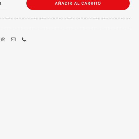
AÑADIR AL CARRITO
Parlante
Bluetooth
USB/TF/FM/AUX
cantidad