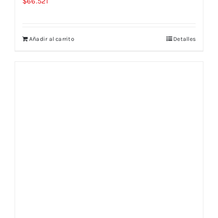
$
66.521
Añadir al carrito
Detalles