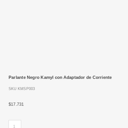
Parlante Negro Kamyl con Adaptador de Corriente
SKU
KMSP003
$
17.731
Parlante