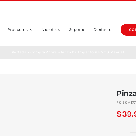
Productos
Nosotros
Soporte
Contacto
¡CO
Portada
»
Compra Ahora
»
Pinza De Impacto RJ45 110 Manual
Pinz
SKU
KM177
$
39.