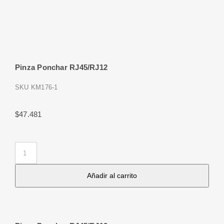
Pinza Ponchar RJ45/RJ12
SKU
KM176-1
$
47.481
Pinza
Ponchar
Añadir al carrito
RJ45/RJ12
cantidad