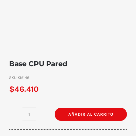
Base CPU Pared
SKU
KM146
$
46.410
AÑADIR AL CARRITO
Base
CPU
Pared