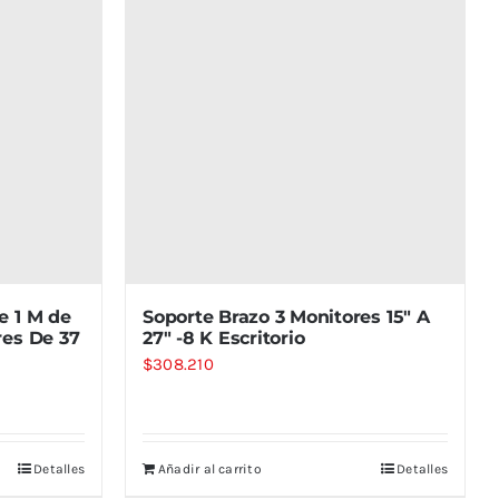
e 1 M de
Soporte Brazo 3 Monitores 15″ A
res De 37
27″ -8 K Escritorio
$
308.210
Detalles
Añadir al carrito
Detalles