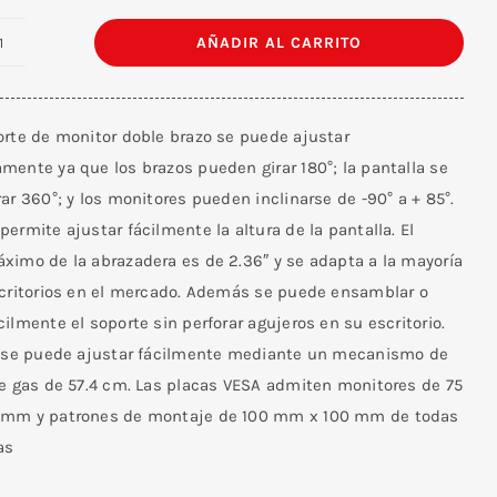
AÑADIR AL CARRITO
Soporte
Para
Escritorio
orte de monitor doble brazo se puede ajustar
Doble
mente ya que los brazos pueden girar 180°; la pantalla se
Portátil
ar 360°; y los monitores pueden inclinarse de -90° a + 85°.
y
ermite ajustar fácilmente la altura de la pantalla. El
Monitor
ximo de la abrazadera es de 2.36″ y se adapta a la mayoría
cantidad
scritorios en el mercado. Además se puede ensamblar o
ilmente el soporte sin perforar agujeros en su escritorio.
a se puede ajustar fácilmente mediante un mecanismo de
de gas de 57.4 cm. Las placas VESA admiten monitores de 75
mm y patrones de montaje de 100 mm x 100 mm de todas
as