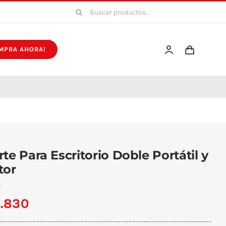
Buscar:
MPRA AHORA!
r
te Para Escritorio Doble Portátil y
tor
6
.830