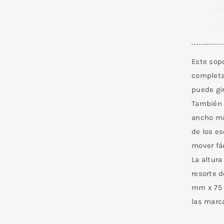
Este sop
completa
puede gir
También p
ancho má
de los e
mover fác
La altur
resorte 
mm x 75 
las marc