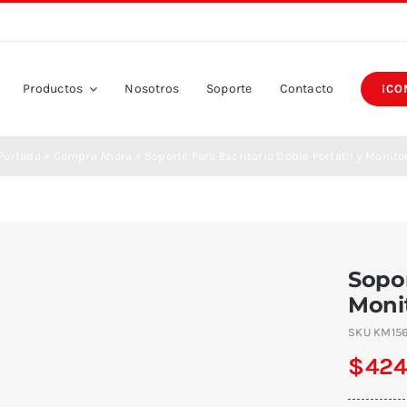
Productos
Nosotros
Soporte
Contacto
¡CO
Portada
»
Compra Ahora
»
Soporte Para Escritorio Doble Portátil y Monito
Sopor
Moni
SKU
KM15
$
424