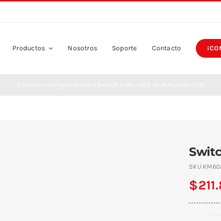
Productos
Nosotros
Soporte
Contacto
¡CO
Portada
»
Compra Ahora
»
Switch KVM – USB de 4 Puertos VGA
Swit
SKU
KM60
$
211