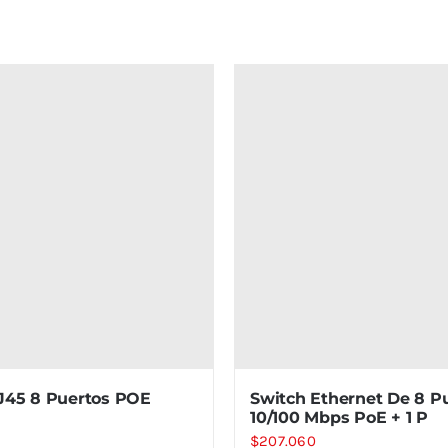
J45 8 Puertos POE
Switch Ethernet De 8 P
10/100 Mbps PoE + 1 P
$
207.060