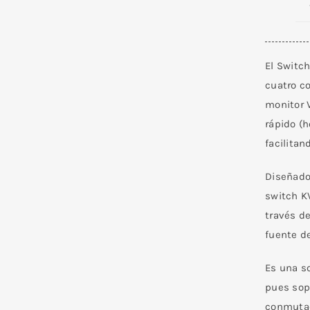
El Switc
cuatro c
monitor 
rápido (h
facilita
Diseñado
switch K
través d
fuente d
Es una so
pues sop
conmutac