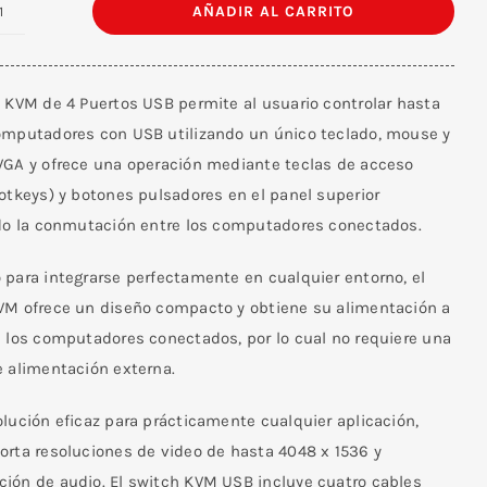
AÑADIR AL CARRITO
Switch
KVM
-
h KVM de 4 Puertos USB permite al usuario controlar hasta
USB
omputadores con USB utilizando un único teclado, mouse y
de
VGA y ofrece una operación mediante teclas de acceso
4
otkeys) y botones pulsadores en el panel superior
Puertos
ndo la conmutación entre los computadores conectados.
VGA
cantidad
 para integrarse perfectamente en cualquier entorno, el
VM ofrece un diseño compacto y obtiene su alimentación a
e los computadores conectados, por lo cual no requiere una
e alimentación externa.
lución eficaz para prácticamente cualquier aplicación,
orta resoluciones de video de hasta 4048 x 1536 y
ión de audio. El switch KVM USB incluye cuatro cables