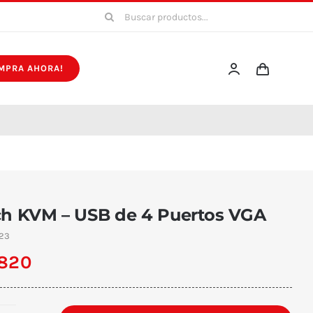
Buscar:
MPRA AHORA!
ch KVM – USB de 4 Puertos VGA
23
.820