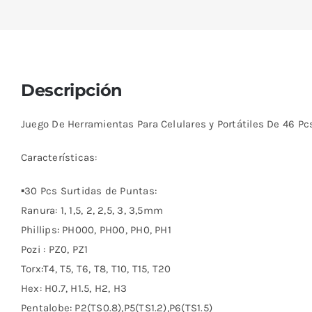
Descripción
Juego De Herramientas Para Celulares y Portátiles De 46 Pc
Características:
▪30 Pcs Surtidas de Puntas:
Ranura: 1, 1,5, 2, 2,5, 3, 3,5mm
Phillips: PH000, PH00, PH0, PH1
Pozi : PZ0, PZ1
Torx:T4, T5, T6, T8, T10, T15, T20
Hex: H0.7, H1.5, H2, H3
Pentalobe: P2(TS0.8),P5(TS1.2),P6(TS1.5)