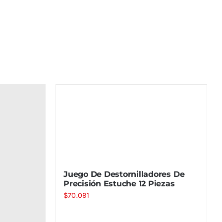
Juego De Destornilladores De
Precisión Estuche 12 Piezas
$
70.091