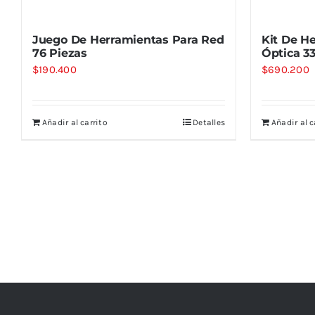
Juego De Herramientas Para Red
Kit De H
76 Piezas
Óptica 3
$
190.400
$
690.200
Añadir al carrito
Detalles
Añadir al c