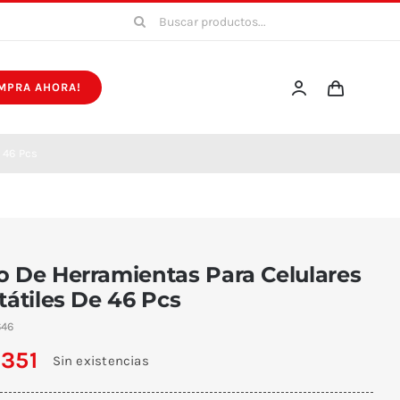
Buscar:
MPRA AHORA!
 46 Pcs
o De Herramientas Para Celulares
tátiles De 46 Pcs
646
.351
Sin existencias