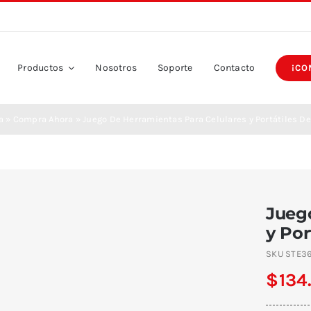
Productos
Nosotros
Soporte
Contacto
¡CO
a
»
Compra Ahora
»
Juego De Herramientas Para Celulares y Portátiles De
Jueg
y Por
SKU
STE3
$
134