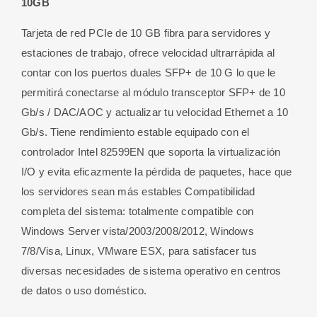
10GB
INTEL
82599
Tarjeta de red PCIe de 10 GB fibra para servidores y
10GB
estaciones de trabajo, ofrece velocidad ultrarrápida al
cantidad
contar con los puertos duales SFP+ de 10 G lo que le
permitirá conectarse al módulo transceptor SFP+ de 10
Gb/s / DAC/AOC y actualizar tu velocidad Ethernet a 10
Gb/s. Tiene r
endimiento estable equipado con el
controlador Intel 82599EN que soporta la virtualización
I/O y evita eficazmente la pérdida de paquetes, hace que
los servidores sean más estables
Compatibilidad
completa del sistema: totalmente compatible con
Windows Server vista/2003/2008/2012, Windows
7/8/Visa, Linux, VMware ESX, para satisfacer tus
diversas necesidades de sistema operativo en centros
de datos o uso doméstico.