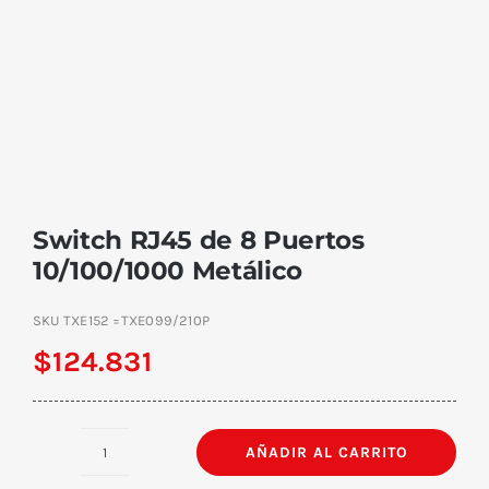
Switch RJ45 de 8 Puertos
10/100/1000 Metálico
SKU
TXE152 =TXE099/210P
$
124.831
AÑADIR AL CARRITO
Switch