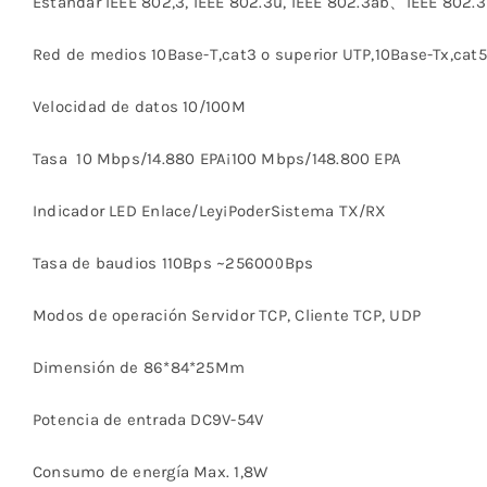
Estándar
IEEE 802,3, IEEE 802.3u, IEEE 802.3ab
、IEEE 802.3
Red de medios 10Base-T,cat3 o superior UTP,10Base-Tx,cat
Velocidad de datos 10/100M
Tasa 10 Mbps/14.880 EPA¡100 Mbps/148.800 EPA
Indicador LED
Enlace/Ley
¡PoderSistema TX/RX
Tasa de baudios
110
Bps ~256000Bps
Modos de operación Servidor TCP, Cliente TCP, UDP
Dimensión de
86
*84*25Mm
Potencia de entrada
D
C9V-54V
Consumo de energía Max.
1,8
W