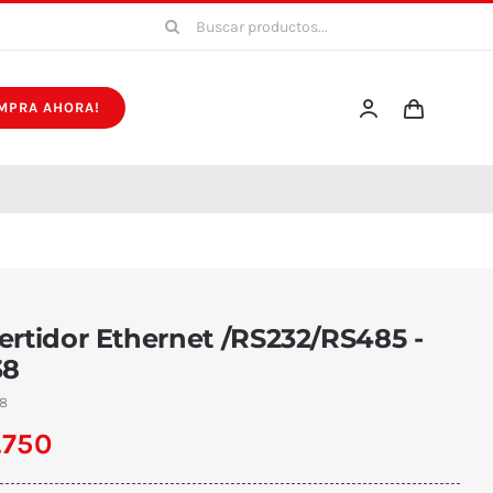
Buscar:
MPRA AHORA!
rtidor Ethernet /RS232/RS485 -
38
38
.750