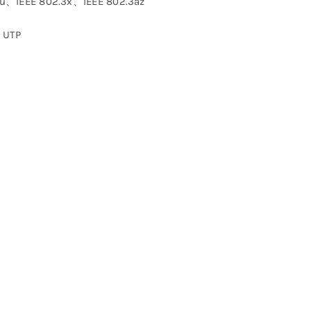
u、IEEE 802.3x、IEEE 802.3az
5 UTP