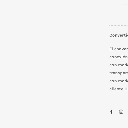
Convert
El conver
conexión 
con modo
transpar
con modos
cliente U