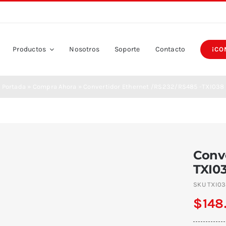
Productos
Nosotros
Soporte
Contacto
¡CO
Portada
»
Compra Ahora
»
Convertidor Ethernet /RS232/RS485 -TXI038
Conve
TXI0
SKU
TXI0
$
148