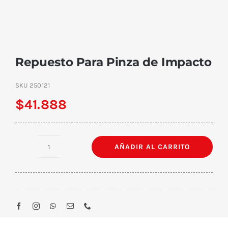
Repuesto Para Pinza de Impacto
SKU
250121
$
41.888
AÑADIR AL CARRITO
Repuesto
Para
Pinza
de
Impacto
cantidad