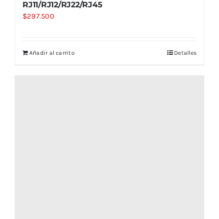
RJ11/RJ12/RJ22/RJ45
$
297.500
Añadir al carrito
Detalles