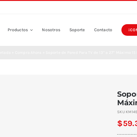
Productos
Nosotros
Soporte
Contacto
¡CO
ortada
»
Compra Ahora
»
Soporte de Pared Para TV de 13” a 27” Máximo 15
Sopor
Máxi
SKU
KM14
$
59.