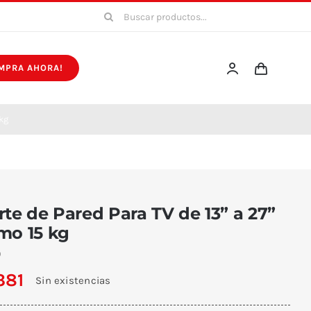
Buscar:
MPRA AHORA!
 kg
te de Pared Para TV de 13” a 27”
mo 15 kg
9
381
Sin existencias