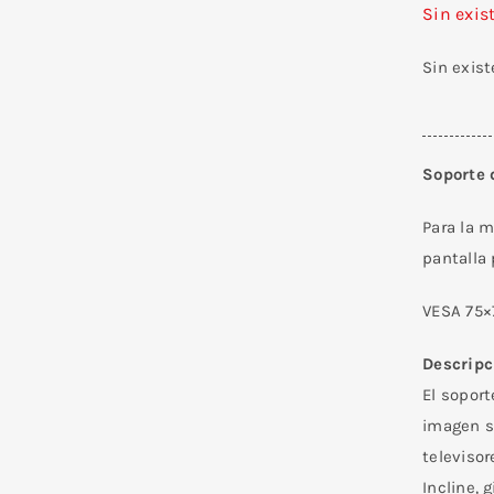
Sin exis
Sin exis
Soporte 
Para la m
pantalla
VESA 75×
Descripc
El sopor
imagen s
televisor
Incline, 