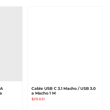
 A
Cable USB C 3.1 Macho / USB 3.0
a
a Macho 1 M
$
29.631