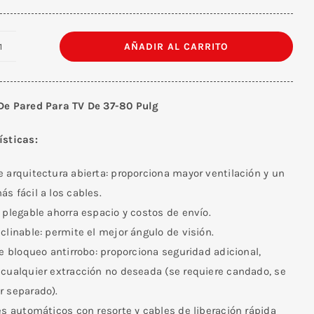
AÑADIR AL CARRITO
Soporte
De
Pared
De Pared Para TV De 37-80 Pulg
Para
TV
ísticas:
De
37-
 arquitectura abierta: proporciona mayor ventilación y un
80
s fácil a los cables.
Pulg
 plegable ahorra espacio y costos de envío.
cantidad
clinable: permite el mejor ángulo de visión.
de bloqueo antirrobo: proporciona seguridad adicional,
 cualquier extracción no deseada (se requiere candado, se
r separado).
es automáticos con resorte y cables de liberación rápida