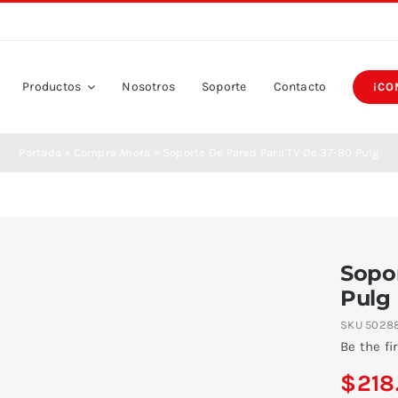
Productos
Nosotros
Soporte
Contacto
¡CO
Portada
»
Compra Ahora
»
Soporte De Pared Para TV De 37-80 Pulg
Sopo
Pulg
SKU
5028
Be the fi
$
218