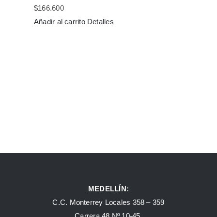
$
166.600
Añadir al carrito
Detalles
MEDELLÍN:
C.C. Monterrey Locales 358 – 359
Carrera 48 Nº 10-45.