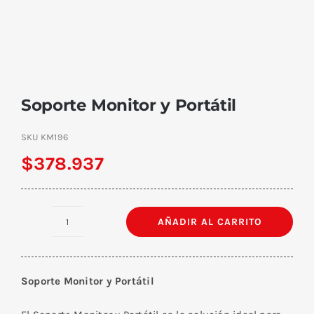
Soporte Monitor y Portátil
SKU
KM196
$
378.937
AÑADIR AL CARRITO
Soporte
Monitor
y
Soporte Monitor y Portátil
Portátil
cantidad