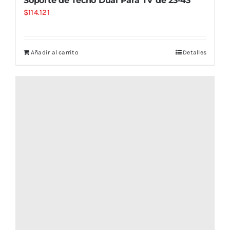
Soporte de Techo Dual Para TV de 23-43″
$
114.121
Añadir al carrito
Detalles