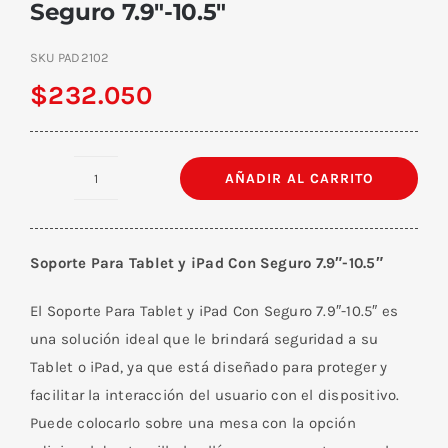
Seguro 7.9″-10.5″
SKU
PAD2102
$
232.050
AÑADIR AL CARRITO
Soporte
Para
Tablet
Soporte Para Tablet y iPad Con Seguro 7.9″-10.5″
y
iPad
El Soporte Para Tablet y iPad Con Seguro 7.9″-10.5″ es
Con
una solución ideal que le brindará seguridad a su
Seguro
Tablet o iPad, ya que está diseñado para proteger y
7.9"-10.5"
facilitar la interacción del usuario con el dispositivo.
cantidad
Puede colocarlo sobre una mesa con la opción