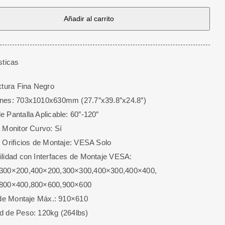
Añadir al carrito
sticas
xtura Fina Negro
nes: 703x1010x630mm (27.7″x39.8″x24.8″)
e
 Pantalla Aplicable: 60″-120″
 Monitor Curvo: Sí
 Orificios de Montaje: VESA Solo
lidad con Interfaces de Montaje VESA:
300×200,400×200,
300×300,400×300,400×400,
800×400,800×600,
900×600
 de Montaje Máx.: 910×610
d de Peso: 120kg (264lbs)