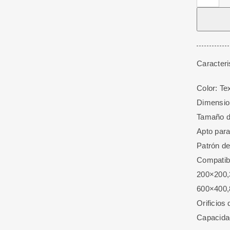
Para
TV
De
60
a
Caracteri
120
Color: Te
kg
Dimensio
Reclinabl
Tamaño de
cantidad
Apto para
Patrón de
Compatibi
200×200,
600×400,
Orificios
Capacida