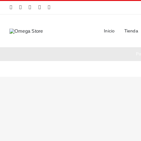
Saltar
al
contenido
Inicio
Tienda
Po