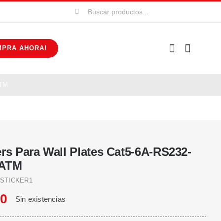
Buscar:
MPRA AHORA!
ATM
ers Para Wall Plates Cat5-6A-RS232-
-ATM
STICKER1
80
Sin existencias