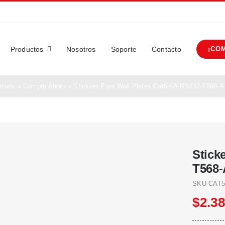
Productos
Nosotros
Soporte
Contacto
¡CO
rtada
»
Compra Ahora
»
Stickers Para Wall Plates Cat5-6A-RS232-T568-
Stick
T568
SKU
CAT5
$
2.3