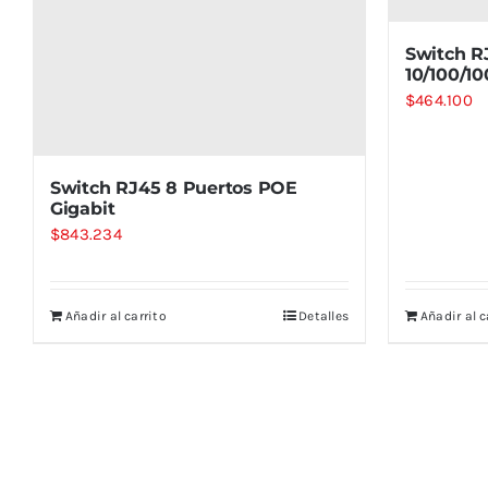
Switch R
10/100/1
$
464.100
Switch RJ45 8 Puertos POE
Gigabit
$
843.234
Añadir al carrito
Detalles
Añadir al c