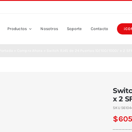
Productos
Nosotros
Soporte
Contacto
¡CO
Portada
»
Compra Ahora
»
Switch RJ45 de 24 Puertos 10/100/1000/ x 2 SF
Switc
x 2 S
SKU
56104
$
605