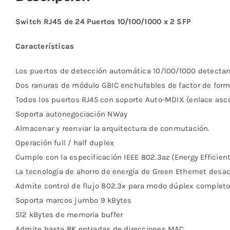
Switch RJ45 de 24 Puertos 10/100/1000 x 2 SFP
Características
Los puertos de detección automática 10/100/1000 detecta
Dos ranuras de módulo GBIC enchufables de factor de for
Todos los puertos RJ45 con soporte Auto-MDIX (enlace as
Soporta autonegociación NWay
Almacenar y reenviar la arquitectura de conmutación.
Operación full / half duplex
Cumple con la especificación IEEE 802.3az (Energy Efficien
La tecnología de ahorro de energía de Green Ethernet desact
Admite control de flujo 802.3x para modo dúplex completo
Soporta marcos jumbo 9 kBytes
512 kBytes de memoria buffer
Admite hasta 8K entradas de direcciones MAC