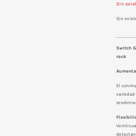
Sin exis
Sin exis
Switch G
rack
Aumenta 
El conmu
variedad
rendimien
Flexibil
Veinticu
detectan