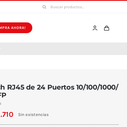
Buscar:
MPRA AHORA!
P
h RJ45 de 24 Puertos 10/100/1000/
FP
4
.710
Sin existencias