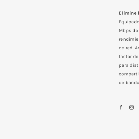
Elimine 
Equipado
Mbps de 
rendimie
de red. 
factor d
para dis
comparti
de banda