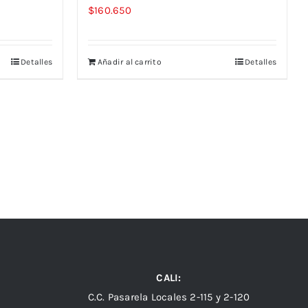
$
160.650
Detalles
Añadir al carrito
Detalles
CALI:
C.C. Pasarela Locales 2-115 y 2-120