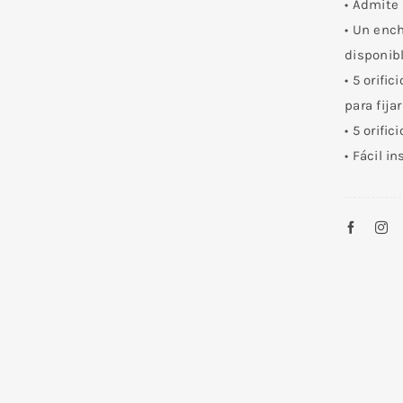
• Admite
• Un enc
disponib
• 5 orifi
para fija
• 5 orifi
• Fácil i