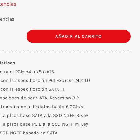
tencias
tencias
AÑADIR AL CARRITO
Tarjeta
PCI
Express
ísticas
a
ranura PCIe x4 o x8 o x16
M.2
con la especificación PCI Express M.2 1.0
NGFF
con la especificación SATA III
(PCIe)
icaciones de serie ATA. Reversión 3.2
SSD
 transferencia de datos hasta 6.0Gb/s
+
a la placa base SATA a la SSD NGFF B Key
SATA
a la placa base PCIE a la SSD NGFF M Key
a
 SSD NGFF basado en SATA
M.2