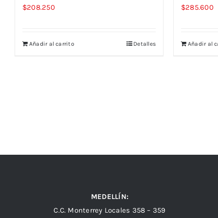
$
208.250
$
285.600
Añadir al carrito
Detalles
Añadir al c
MEDELLÍN:
C.C. Monterrey Locales 358 – 359