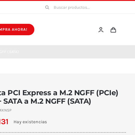
Buscar:
MPRA AHORA!
NGFF (SATA)
ta PCI Express a M.2 NGFF (PCIe)
+ SATA a M.2 NGFF (SATA)
E4XNSP
131
Hay existencias