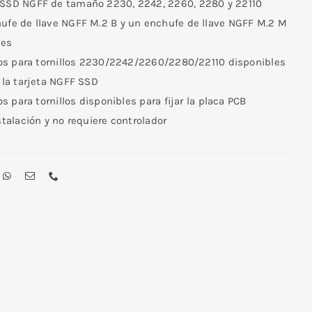
 SSD NGFF de tamaño 2230, 2242, 2260, 2280 y 22110
NGFF
hufe de llave NGFF M.2 B y un enchufe de llave NGFF M.2 M
(SATA)
les
cantidad
cios para tornillos 2230/2242/2260/2280/22110 disponibles
r la tarjeta NGFF SSD
cios para tornillos disponibles para fijar la placa PCB
nstalación y no requiere controlador