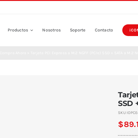
Productos
Nosotros
Soporte
Contacto
¡CO
Compra Ahora
»
Tarjeta PCI Express a M.2 NGFF (PCIe) SSD + SATA a M.2 
Tarje
SSD 
SKU
IOPC
$
89.