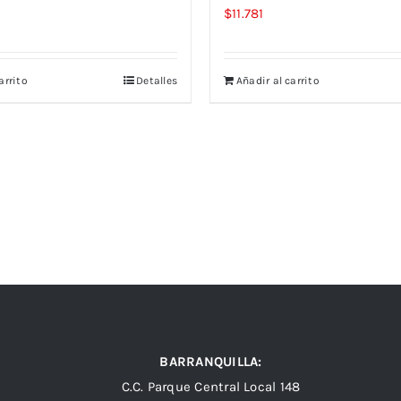
$
11.781
arrito
Detalles
Añadir al carrito
BARRANQUILLA:
C.C. Parque Central Local 148