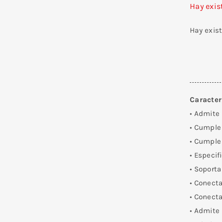
Hay exis
Hay exis
Caracter
• Admite 
• Cumple 
• Cumple 
• Especif
• Soporta
• Conect
• Conect
• Admite