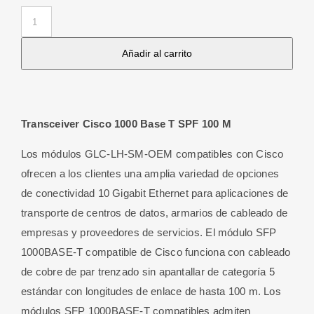
Transceiver
SFP+
Añadir al carrito
10
Gigabit
RJ45
de
Transceiver Cisco 1000 Base T SPF 100 M
Cobre
cantidad
Los módulos GLC-LH-SM-OEM compatibles con Cisco
ofrecen a los clientes una amplia variedad de opciones
de conectividad 10 Gigabit Ethernet para aplicaciones de
transporte de centros de datos, armarios de cableado de
empresas y proveedores de servicios. El módulo SFP
1000BASE-T compatible de Cisco funciona con cableado
de cobre de par trenzado sin apantallar de categoría 5
estándar con longitudes de enlace de hasta 100 m. Los
módulos SFP 1000BASE-T compatibles admiten