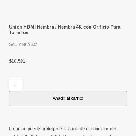
Unión HDMI Hembra / Hembra 4K con Orificio Para
Tornillos
SKU
KMCV302
$
10.591
Unión
HDMI
Añadir al carrito
Hembra
/
Hembra
4K
La unión
puede proteger eficazmente el conector del
con