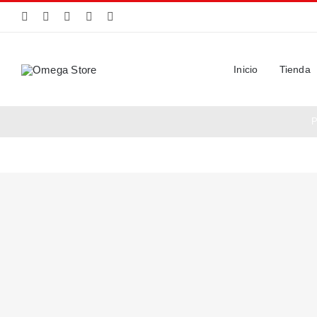
Saltar
al
contenido
Inicio
Tienda
P