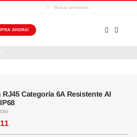
Buscar:
MPRA AHORA!
68
 RJ45 Categoría 6A Resistente Al
IP68
T003
711