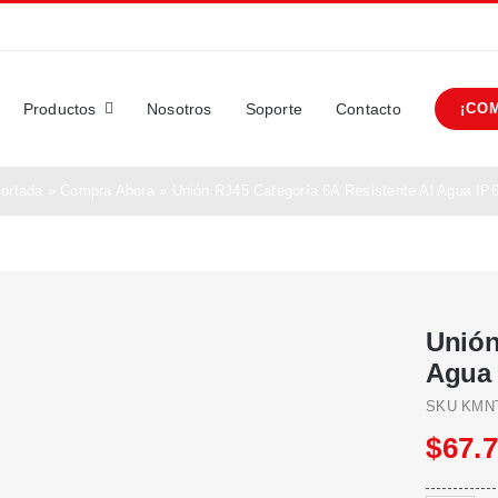
Productos
Nosotros
Soporte
Contacto
¡CO
ortada
»
Compra Ahora
»
Unión RJ45 Categoría 6A Resistente Al Agua IP
Unión
Agua 
SKU
KMN
$
67.