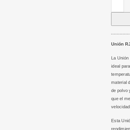
Unión
RJ45
Categorí
6A
Resistent
Al
Unión RJ
Agua
La Unión 
IP68
ideal par
cantidad
temperatu
material d
de polvo 
que el me
velocidad
Esta Unió
rendimient