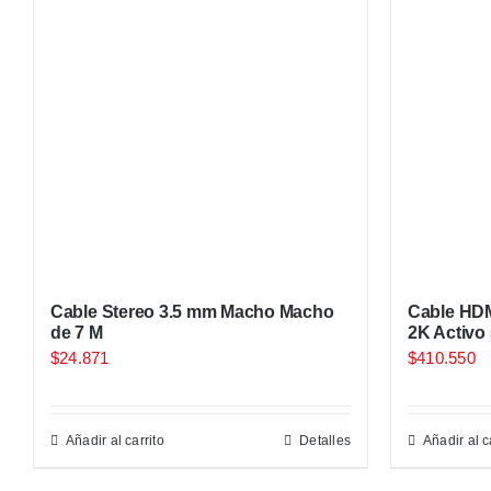
Cable Stereo 3.5 mm Macho Macho
Cable HDM
de 7 M
2K Activo
$
24.871
$
410.550
Añadir al carrito
Detalles
Añadir al c