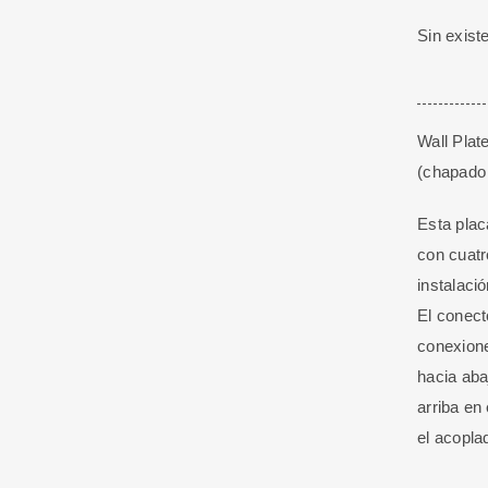
Sin exist
Wall Plat
(chapado 
Esta pla
con cuatro
instalaci
El conect
conexione
hacia aba
arriba en 
el acoplad