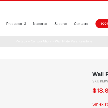
Productos
Nosotros
Soporte
Contacto
¡CO
Portada
»
Compra Ahora
»
Wall Plate Para Keystone
Wall 
SKU
KMW
$
18.
Sin exis