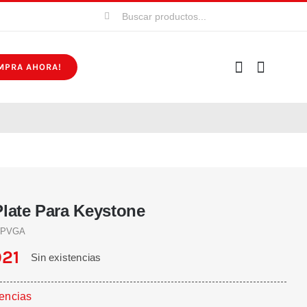
Buscar:
MPRA AHORA!
Plate Para Keystone
PVGA
921
Sin existencias
tencias