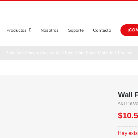
Productos
Nosotros
Soporte
Contacto
¡CO
Portada
»
Compra Ahora
»
Wall Plate Para Pared RJ45 de 3 Puertos
Wall 
SKU
1633
$
10.
Hay exis