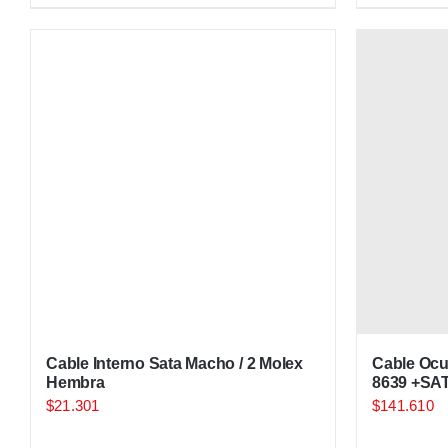
Cable Interno Sata Macho / 2 Molex
Cable Ocu
Hembra
8639 +SA
$
21.301
$
141.610