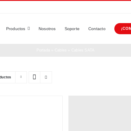
Productos
Nosotros
Soporte
Contacto
¡CO
Portada
»
Cables
»
Cables SATA
ductos