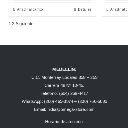
Añadir al carrito
Detalles
Añadir al c
1
2
Siguiente
MEDELLÍN:
C.C. Monterrey Locales 358 – 359
Carrera 48 Nº 10-45.
Teléfono:
(604) 268-4417
WhatsApp:
(300) 469-3974 –
(300) 766-5099
Email:
nidia@omega-store.com
Horario de atención: