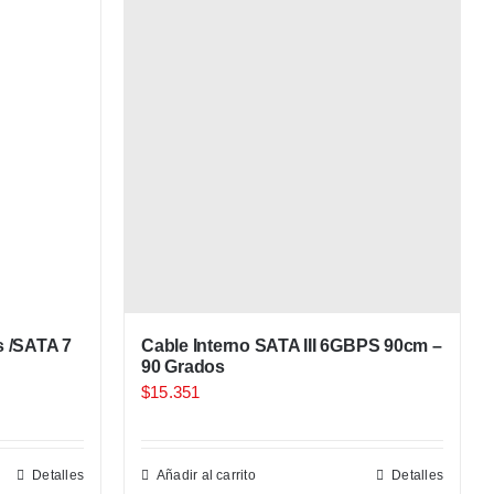
s /SATA 7
Cable Interno SATA III 6GBPS 90cm –
90 Grados
$
15.351
Detalles
Añadir al carrito
Detalles