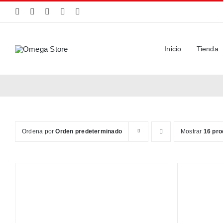
Saltar
al
contenido
Inicio
Tienda
Ordena por
Orden predeterminado
Mostrar
16 pro