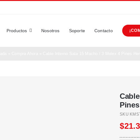
Productos
Nosotros
Soporte
Contacto
¡CO
tada
»
Compra Ahora
»
Cable Interno Sata 15 Macho / 3 Molex 4 Pines He
Cable
Pines
SKU
KMS
$
21.