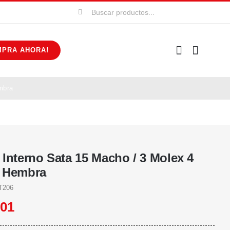
Buscar:
MPRA AHORA!
mbra
 Interno Sata 15 Macho / 3 Molex 4
 Hembra
T206
301