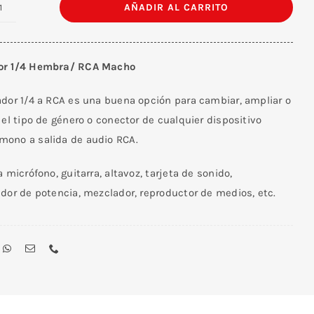
AÑADIR AL CARRITO
Adaptador
1/4
Hembra/
or 1/4 Hembra/ RCA Macho
RCA
Macho
ador 1/4 a RCA es una buena opción para cambiar, ampliar o
cantidad
 el tipo de género o conector de cualquier dispositivo
ono a salida de audio RCA.
a micrófono, guitarra, altavoz, tarjeta de sonido,
dor de potencia, mezclador, reproductor de medios, etc.