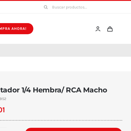
Buscar:
MPRA AHORA!
tador 1/4 Hembra/ RCA Macho
952
01