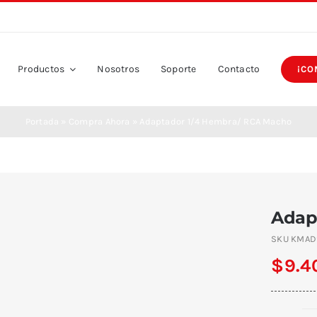
Productos
Nosotros
Soporte
Contacto
¡CO
Portada
»
Compra Ahora
»
Adaptador 1/4 Hembra/ RCA Macho
Adap
SKU
KMAD
$
9.4