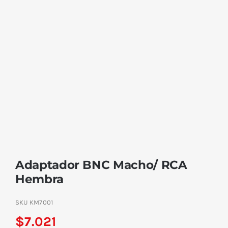
Adaptador BNC Macho/ RCA
Hembra
SKU
KM7001
$
7.021