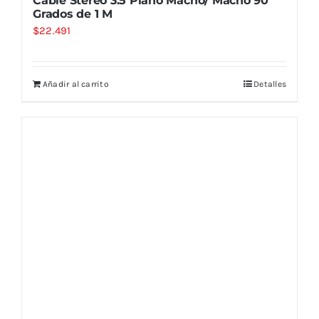
Cable Stereo 3.5 Plano Macho/ Macho 90
Grados de 1 M
$
22.491
Añadir al carrito
Detalles