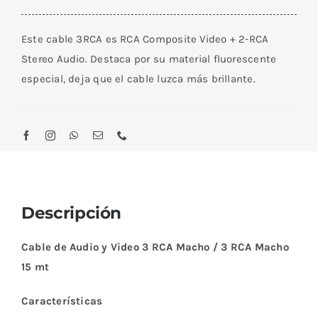
de
Audio
Este cable 3RCA es RCA Composite Video + 2-RCA
y
Stereo Audio. Destaca por su material fluorescente
Video
especial, deja que el cable luzca más brillante.
3
RCA
Macho
/
3
RCA
Macho
Descripción
15
M
Cable de Audio y Video 3 RCA Macho / 3 RCA Macho
cantidad
15 mt
Características