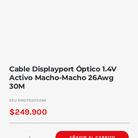
Cable Displayport Óptico 1.4V
Activo Macho-Macho 26Awg
30M
SKU
KMDP2DP308K
$
249.900
AÑADIR AL CARRITO