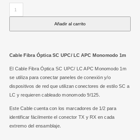
Cable
Fibra
Añadir al carrito
Óptica
SC
UPC/
LC
Cable Fibra Óptica SC UPC/ LC APC Monomodo 1m
APC
Monomodo
El Cable Fibra Óptica SC UPC/ LC APC Monomodo 1m
1m
se utiliza para conectar paneles de conexión y/o
cantidad
dispositivos de red que utilizan conectores de estilo SC a
LC y requieren cableado monomodo 9/125.
Este Cable cuenta con los marcadores de 1/2 para
identificar fácilmente el conector TX y RX en cada
extremo del ensamblaje.