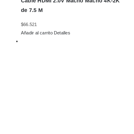
Cable HDMI 2.0V Macho Macho 4K-2K
de 7.5 M
$
66.521
Añadir al carrito
Detalles